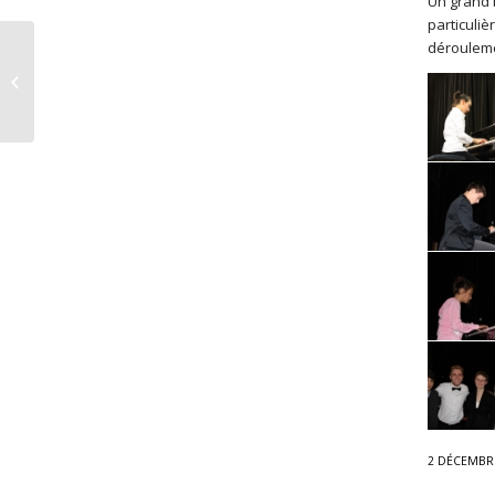
Un grand b
particuliè
dérouleme
Festival de Piano à
Albion
2 DÉCEMBR