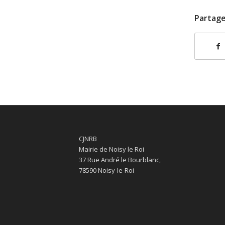
Partage
CJNRB
Mairie de Noisy le Roi
37 Rue André le Bourblanc,
78590 Noisy-le-Roi