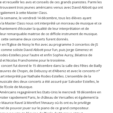
e et recueillir les avis et conseils de ces grands pianistes. Parmi les
 trouvaient trois jeunes américains venus avec David Abbott qui ont
également à cette Master Class.
e la semaine, le vendredi 14 décembre, tous les élèves ayant
 à la Master Class nous ont interprété un morceau de musique et ce
hantement d’écouter la qualité de leur interprétation et de
leur remarquable maitrise de ce difficile instrument de musique.
e cette semaine deux concerts furent donnés.
 en l’Eglise de Noisy le Roi avec au programme 3 concertos de JS
 comme soliste David Abbott pour l’un, puis Jorge Gimenez et
odes-Estelles pour l’autre et enfin Sophie Auroy, Béatrice de
d et Nicolas Franchomme pour le troisième.
 concert fut donné le 15 décembre dans la salle des Fêtes de Bailly
œuvres de Chopin, de Debussy et d’Albeniz et avec le concerto n°
art interprété par Nathalie Rodes-Estelles. L’ensemble de la
musicale des deux concerts a été assuré par Salvador Estelles, le
de l’Ecole de Musique.
Américains regagnèrent les Etats-Unis le mercredi 18 décembre en
isiter rapidement Paris, le château de Versailles et également la
Maurice Ravel à Montfort l’Amaury où ils ont eu le privilège
nel de pouvoir jouer sur le piano de ce grand compositeur.