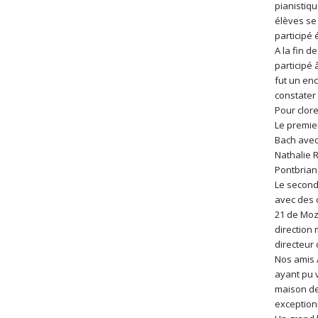
pianistiqu
élèves se
participé 
A la fin d
participé
fut un enc
constater 
Pour clor
Le premier
Bach avec
Nathalie R
Pontbrian
Le second
avec des 
21 de Moz
direction 
directeur 
Nos amis 
ayant pu v
maison de 
exception