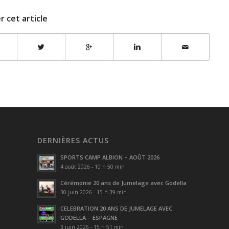
r cet article
DERNIÈRES ACTUS
SPORTS CAMP ALBION – AOÛT 2026
4 août 2026 - 10 h 50 min
Cérémonie 20 ans de Jumelage avec Godella
30 juin 2026 - 15 h 39 min
CELEBRATION 20 ANS DE JUMELAGE AVEC
GODELLA – ESPAGNE
3 juin 2026 - 15 h 51 min