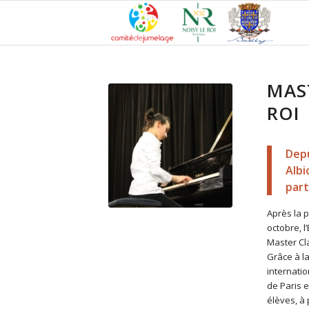
MAST
ROI
Depu
Albi
part
Après la p
octobre, l
Master Cl
Grâce à l
internatio
de Paris e
élèves, à 