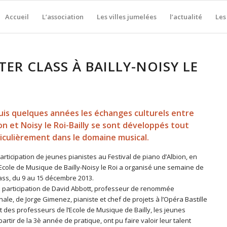
Accueil
L’association
Les villes jumelées
l’actualité
Les
ER CLASS À BAILLY-NOISY LE
is quelques années les échanges culturels entre
on et Noisy le Roi-Bailly se sont développés tout
iculièrement dans le domaine musical.
articipation de jeunes pianistes au Festival de piano d’Albion, en
’Ecole de Musique de Bailly-Noisy le Roi a organisé une semaine de
ass, du 9 au 15 décembre 2013.
a participation de David Abbott, professeur de renommée
nale, de Jorge Gimenez, pianiste et chef de projets à l’Opéra Bastille
t des professeurs de l’Ecole de Musique de Bailly, les jeunes
partir de la 3è année de pratique, ont pu faire valoir leur talent