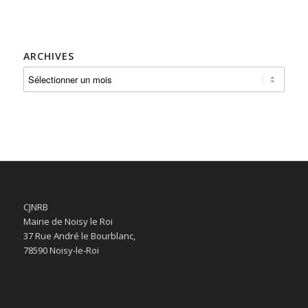
ARCHIVES
CJNRB
Mairie de Noisy le Roi
37 Rue André le Bourblanc,
78590 Noisy-le-Roi