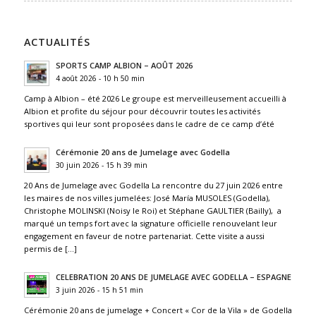
ACTUALITÉS
SPORTS CAMP ALBION – AOÛT 2026
4 août 2026 - 10 h 50 min
Camp à Albion – été 2026 Le groupe est merveilleusement accueilli à
Albion et profite du séjour pour découvrir toutes les activités
sportives qui leur sont proposées dans le cadre de ce camp d’été
Cérémonie 20 ans de Jumelage avec Godella
30 juin 2026 - 15 h 39 min
20 Ans de Jumelage avec Godella La rencontre du 27 juin 2026 entre
les maires de nos villes jumelées: José María MUSOLES (Godella),
Christophe MOLINSKI (Noisy le Roi) et Stéphane GAULTIER (Bailly), a
marqué un temps fort avec la signature officielle renouvelant leur
engagement en faveur de notre partenariat. Cette visite a aussi
permis de […]
CELEBRATION 20 ANS DE JUMELAGE AVEC GODELLA – ESPAGNE
3 juin 2026 - 15 h 51 min
Cérémonie 20 ans de jumelage + Concert « Cor de la Vila » de Godella