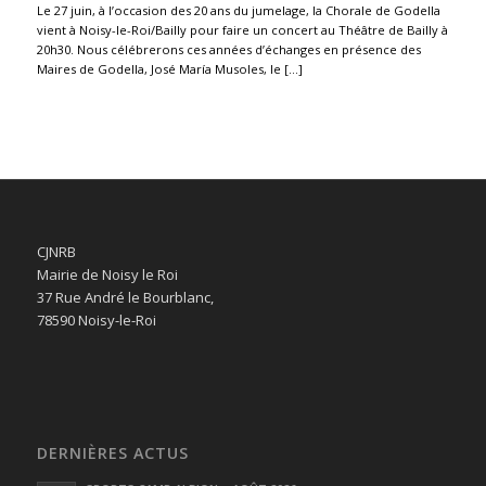
Le 27 juin, à l’occasion des 20 ans du jumelage, la Chorale de Godella
vient à Noisy-le-Roi/Bailly pour faire un concert au Théâtre de Bailly à
20h30. Nous célébrerons ces années d’échanges en présence des
Maires de Godella, José María Musoles, le […]
CJNRB
Mairie de Noisy le Roi
37 Rue André le Bourblanc,
78590 Noisy-le-Roi
DERNIÈRES ACTUS