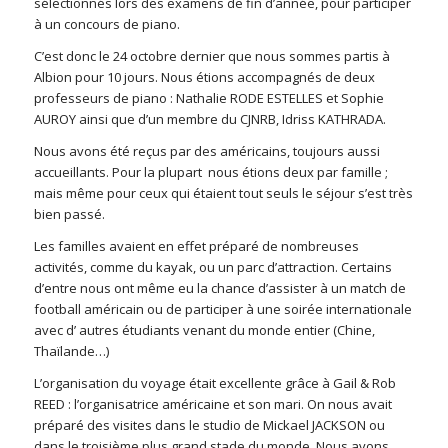
sélectionnés lors des examens de fin d’année, pour participer
à un concours de piano.
C’est donc le 24 octobre dernier que nous sommes partis à
Albion pour 10 jours. Nous étions accompagnés de deux
professeurs de piano : Nathalie RODE ESTELLES et Sophie
AUROY ainsi que d’un membre du CJNRB, Idriss KATHRADA.
Nous avons été reçus par des américains, toujours aussi
accueillants. Pour la plupart nous étions deux par famille ;
mais même pour ceux qui étaient tout seuls le séjour s’est très
bien passé.
Les familles avaient en effet préparé de nombreuses
activités, comme du kayak, ou un parc d’attraction. Certains
d’entre nous ont même eu la chance d’assister à un match de
football américain ou de participer à une soirée internationale
avec d’ autres étudiants venant du monde entier (Chine,
Thaïlande…)
L’organisation du voyage était excellente grâce à Gail & Rob
REED : l’organisatrice américaine et son mari. On nous avait
préparé des visites dans le studio de Mickael JACKSON ou
dans le troisième plus grand stade du monde. Nous avons