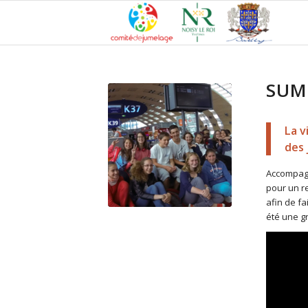
SUM
La v
des 
Accompagn
pour un re
afin de fa
été une gr