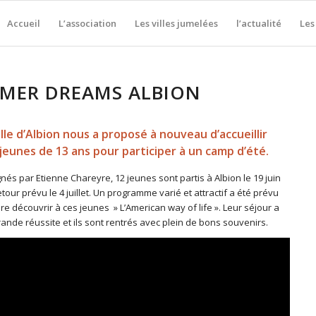
Accueil
L’association
Les villes jumelées
l’actualité
Les
MER DREAMS ALBION
ille d’Albion nous a proposé à nouveau d’accueillir
jeunes de 13 ans pour participer à un camp d’été.
és par Etienne Chareyre, 12 jeunes sont partis à Albion le 19 juin
tour prévu le 4 juillet. Un programme varié et attractif a été prévu
ire découvrir à ces jeunes » L’American way of life ». Leur séjour a
ande réussite et ils sont rentrés avec plein de bons souvenirs.