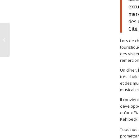
excu
merv
des 
Cité.
40 ans de l’Ecole de
Lors de ch
Musique
touristiqu
des visite
remercion
Un dîner, 
très chal
et des mu
musical e
Il convien
développé
qu’aux Eta
Kehlbeck.
Tous nos 
promettan