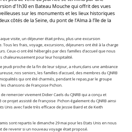
rsion d’1h30 en Bateau Mouche qui offrit des vues
eilleuses sur les monuments et les lieux historiques
deux côtés de la Seine, du pont de l’Alma à l’île de la
aque visite, un déjeuner était prévu, plus une excursion
e. Tous les frais, voyage, excursions, déjeuners ont été à la charge
urs. Ceux-ci ont été hébergés par des familles d’accueil que nous
s chaleureusement pour leur hospitalité.
le jeudi proche de la fin de leur séjour, a réuni,dans une ambiance
eureuse, nos seniors, les familles d’accueil, des membres du CJNRB
nicipalités qui ont été charmés, pendant le repas,par le groupe
t les chansons de Françoise Pichon.
t de remercier vivement Didier Caels du CJNRB qui a conçu et
 ce projet assisté de Françoise Pichon également du CJNRB ainsi
ts Unis avec l’aide très efficace de Jessie Baird et de Keith
amis sont repartis le dimanche 29 mai pour les Etats Unis en nous
t de revenir si un nouveau voyage était proposé.