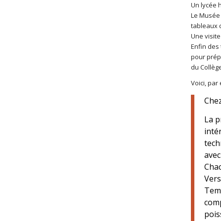
Un lycée h
Le Musée d
tableaux 
Une visit
Enfin des 
pour prépa
du Collège
Voici, par
Chez
La p
inté
tech
avec
Chac
Vers
Temp
comp
pois