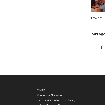
2 MAI 2011
Partage
CJNRB
Mairie de Noisy le Roi
37 Rue André le Bourblanc,
78590 Noisy-le-Roi