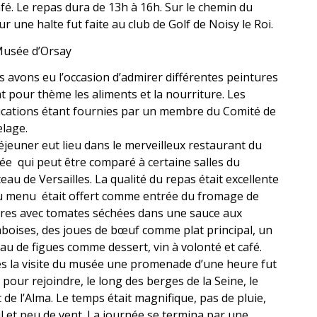
afé. Le repas dura de 13h à 16h. Sur le chemin du
ur une halte fut faite au club de Golf de Noisy le Roi.
usée d’Orsay
 avons eu l’occasion d’admirer différentes peintures
t pour thème les aliments et la nourriture. Les
ications étant fournies par un membre du Comité de
lage.
éjeuner eut lieu dans le merveilleux restaurant du
e qui peut être comparé à certaine salles du
eau de Versailles. La qualité du repas était excellente
u menu était offert comme entrée du fromage de
res avec tomates séchées dans une sauce aux
boises, des joues de bœuf comme plat principal, un
au de figues comme dessert, vin à volonté et café.
s la visite du musée une promenade d’une heure fut
e pour rejoindre, le long des berges de la Seine, le
 de l’Alma. Le temps était magnifique, pas de pluie,
il et peu de vent. La journée se termina par une