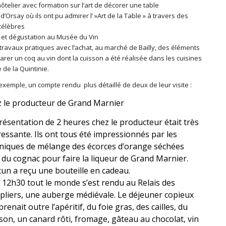
ôtelier avec formation sur l’art de décorer une table
’Orsay où ils ont pu admirer l’ »Art de la Table » à travers des
célèbres
e et dégustation au Musée du Vin
travaux pratiques avec l’achat, au marché de Bailly, des éléments
rer un coq au vin dont la cuisson a été réalisée dans les cuisines
 de la Quintinie.
 exemple, un compte rendu plus détaillé de deux de leur visite :
 le producteur de Grand Marnier
résentation de 2 heures chez le producteur était très
ressante. Ils ont tous été impressionnés par les
niques de mélange des écorces d’orange séchées
 du cognac pour faire la liqueur de Grand Marnier.
un a reçu une bouteille en cadeau.
 12h30 tout le monde s’est rendu au Relais des
liers, une auberge médiévale. Le déjeuner copieux
renait outre l’apéritif, du foie gras, des cailles, du
son, un canard rôti, fromage, gâteau au chocolat, vin