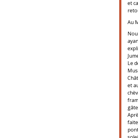
et c
reto
Au M
Nous
ayan
expl
Jume
Le d
Musé
Chât
et a
chèv
fram
gâte
Aprè
fait
pont
sole