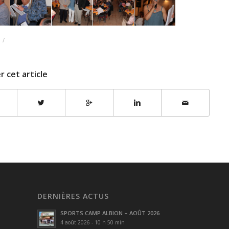
/
r cet article
DERNIÈRES ACTUS
SPORTS CAMP ALBION – AOÛT 2026
4 août 2026 - 10 h 50 min