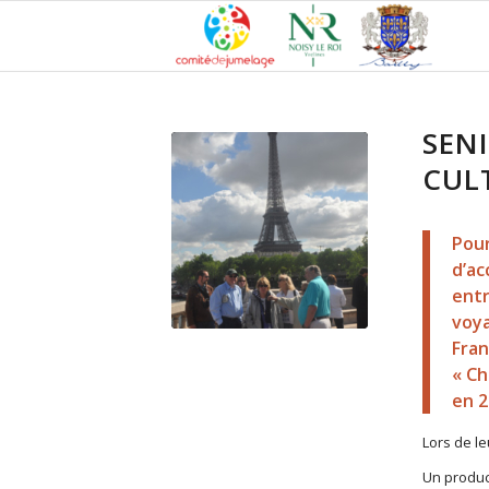
SEN
CUL
Pour
d’ac
entr
voya
Fran
« Ch
en 2
Lors de le
Un produc