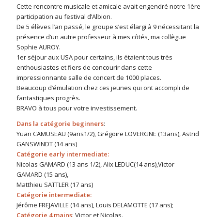
Cette rencontre musicale et amicale avait engendré notre 1ère
participation au festival d’Albion.
De 5 élèves l’an passé, le groupe s’est élargi à 9 nécessitant la
présence d’un autre professeur à mes côtés, ma collègue
Sophie AUROY.
1er séjour aux USA pour certains, ils étaient tous très
enthousiastes et fiers de concourir dans cette
impressionnante salle de concert de 1000 places.
Beaucoup d’émulation chez ces jeunes qui ont accompli de
fantastiques progrès.
BRAVO à tous pour votre investissement.
Dans la catégorie beginners
:
Yuan CAMUSEAU (9ans1/2), Grégoire LOVERGNE (13ans), Astrid
GANSWINDT (14 ans)
Catégorie early intermediate:
Nicolas GAMARD (13 ans 1/2), Alix LEDUC(14 ans),Victor
GAMARD (15 ans),
Matthieu SATTLER (17 ans)
Catégorie intermediate:
Jérôme FREJAVILLE (14 ans), Louis DELAMOTTE (17 ans);
Catégorie 4 mains
: Victor et Nicolas.