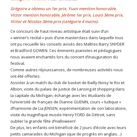
Grégoire a obtenu un 1er prix, Yuan mention honorable,
Victor mention honorable, Jérôme 1er prix, Louis 3ème prix,
Victor et Nicolas 3ème prix (catégorie 4 mains).
Ce concours de haut niveau artistique était suivi d’un
« winner’s recital » puis d’une masterclass dans laquelle tous
ont pu recueillir les conseils avisés des Maîtres Barry SNYDER
et Bradford GOWEN. Ces éminents pianistes et pédagogues
nous avaient enchantés lors du concert d’inauguration du
festival.
Comme autres réjouissances, de nombreuses activités nous
ont été offertes:
Assister à un match du club de basket de Bailly-Noisy le Roi et
Albion, visite du palais de justice de Lansing et shopping dans
la capitale du Michigan, échange avec les étudiants de
l’université de français de Dianne GUENIN, cours « ludique »
d’harmonie de Lia JENSEN, expérimentation de son laboratoire,
visite du magnifique musée Henry FORD de Détroit, sans
oublier la grande fête d’Halloween!
De plus, les enfants ont bénéficié de 2 jours d’école avec leurs
petits camarades du Michigan (que de progrès en anglais…)