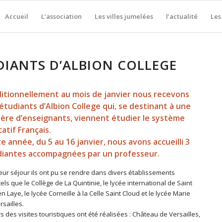
Accueil
L’association
Les villes jumelées
l’actualité
Les
DIANTS D’ALBION COLLEGE
itionnellement au mois de janvier nous recevons
étudiants d’Albion College qui, se destinant à une
ière d’enseignants, viennent étudier le système
atif Français.
e année, du 5 au 16 janvier, nous avons accueilli 3
iantes accompagnées par un professeur.
eur séjour ils ont pu se rendre dans divers établissements
tels que le Collège de La Quintinie, le lycée international de Saint
 Laye, le lycée Corneille à la Celle Saint Cloud et le lycée Marie
rsailles.
rs des visites touristiques ont été réalisées : Château de Versailles,