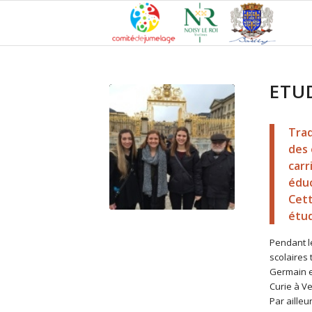
ETU
Trad
des 
carr
éduc
Cett
étud
Pendant l
scolaires 
Germain en
Curie à Ve
Par ailleu