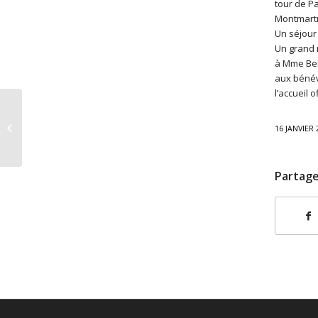
tour de Pa
Montmartr
Un séjour 
Un grand 
à Mme Bell
aux bénév
l’accueil o
Vacances Artistiques –
Festival de Piano
16 JANVIER 
Albion
Partage