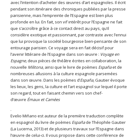
avec l’intention d’acheter des œuvres d’art espagnoles. Il écrit
pendant son itinéraire des chroniques publiées par la presse
parisienne, mais l’empreinte de l’Espagne est bien plus
profonde en lui. En fait, son vif intérêt pour l’Espagne ne fait
que s’accroître grâce à ce contact direct au pays, qu’il
considère exotique et passionnant, par contraste avec l’ennui
que lui provoque la société bourgeoise bien-pensante de son
entourage parisien. Ce voyage sera en fait décisif pour
l’avenir littéraire de l’Espagne dans son œuvre :
Voyage en
Espagne,
deux pièces de théâtre écrites en collaboration, la
nouvelle
Militona
, ainsi que le livre de poèmes
España
et de
nombreuses allusions à la culture espagnole parsemées
dans son œuvre. Dans les poèmes d’
España
, Gautier évoque
les lieux, les gens, la culture et l’art espagnol sur lequel il porte
son regard, tout en faisant chemin vers son chef-
d’œuvre
Émaux et Camées
.
Evelio Miñano est auteur de la première traduction complète
en espagnol du livre de poèmes
España
de Théophile Gautier
(La Lucerna, 2013) et de plusieurs travaux sur l’Espagne dans
l’œuvre de celui-ci. Il vous propose dans cette conférence de