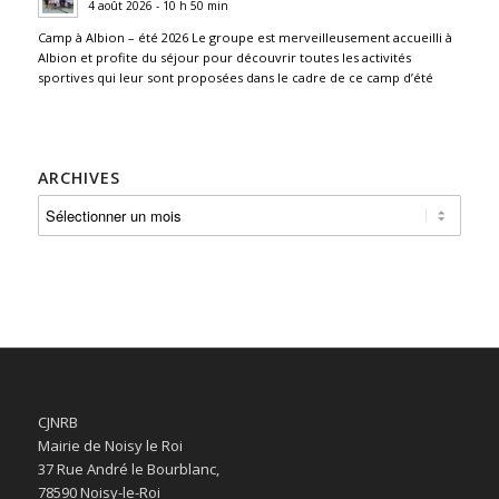
4 août 2026 - 10 h 50 min
Camp à Albion – été 2026 Le groupe est merveilleusement accueilli à
Albion et profite du séjour pour découvrir toutes les activités
sportives qui leur sont proposées dans le cadre de ce camp d’été
ARCHIVES
CJNRB
Mairie de Noisy le Roi
37 Rue André le Bourblanc,
78590 Noisy-le-Roi