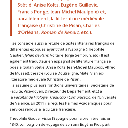
Stétié, Anise Koltz, Eugène Guillevic,
Francis Ponge, Jean-Michel Maulpoix) et,
parallèlement, la littérature médiévale
française (Christine de Pisan, Charles
d’Orléans,
Roman de Renart
, etc.).
Il se consacre aussi à l’étude de textes littéraires français de
différentes époques ayant trait à l’Espagne (Théophile
Gautier,
Jehan de Paris
, Voltaire, Jorge Semprún, etc.). Il est
également traducteur en espagnol de littérature française :
poésie (Salah Stétié, Anise Koltz, Jean-Michel Maupoix, Alfred
de Musset), théâtre (Louise Doutreligne, Matéi Visniec),
littérature médiévale (Christine de Pisan).
Il a assumé plusieurs fonctions universitaires (Secrétaire de
Faculté, Vice-doyen, Directeur de Département, etc.) à
la
Facultat de Filologia, Traducció i Comunicació
, de l’Université
de Valence. En 2011 il a reçu les Palmes Académiques pour
services rendus à la culture française.
Théophile Gautier visite l’Espagne pour la première fois en
1840, compagnon de voyage de son ami Eugène Piot, parti