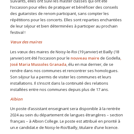
suivants, elles ont suivi les master classes qui ont été
l’occasion pour elles de pratiquer et bénéficier des conseils
des guitaristes de renom participant, sans compter les
répétitions pour les concerts. Elles sont reparties enchantées
de leur séjour et bien déterminées à participer au prochain
festival !
Vœux des maires
Les vœux des maires de Noisy-le-Roi (19 janvier) et Bailly (18
janvier) ont été l’occasion pour le
nouveau maire
de Godella
,
José Maria Mussoles Granada
, élu en mai dernier, de se
rendre dans nos communes et rencontrer ses homologues.
Son séjour lui a permis de visiter les communes et leurs
installations. Il s’inscrit dans la continuité des relations
installées entre nos communes depuis plus de 17 ans.
Albion
Un poste d’assistant enseignant sera disponible à la rentrée
2024 au sein du département de langues étrangères – section
français – à Albion College. Le poste est attribué en priorité à
un.e candidat.e de Noisy-le-Roi/Bailly, titulaire d’une licence.