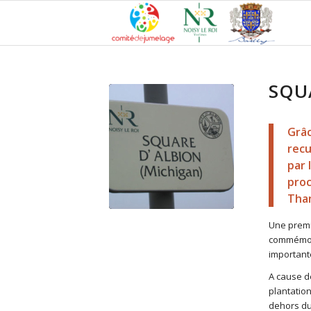
SQU
Grâc
recu
par 
proc
Than
Une premi
commémora
importante
A cause d
plantation
dehors du