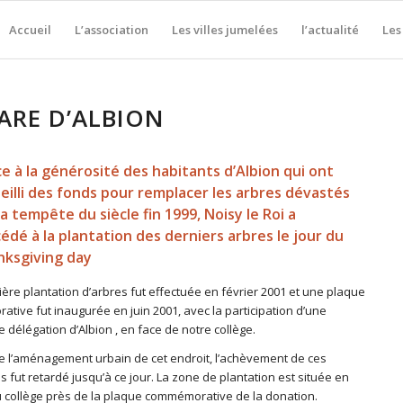
Accueil
L’association
Les villes jumelées
l’actualité
Les
ARE D’ALBION
e à la générosité des habitants d’Albion qui ont
eilli des fonds pour remplacer les arbres dévastés
la tempête du siècle fin 1999, Noisy le Roi a
édé à la plantation des derniers arbres le jour du
ksgiving day
ère plantation d’arbres fut effectuée en février 2001 et une plaque
tive fut inaugurée en juin 2001, avec la participation d’une
 délégation d’Albion , en face de notre collège.
e l’aménagement urbain de cet endroit, l’achèvement de ces
s fut retardé jusqu’à ce jour. La zone de plantation est située en
 collège près de la plaque commémorative de la donation.