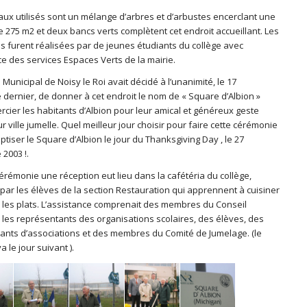
aux utilisés sont un mélange d’arbres et d’arbustes encerclant une
 275 m2 et deux bancs verts complètent cet endroit accueillant. Les
ns furent réalisées par de jeunes étudiants du collège avec
ce des services Espaces Verts de la mairie.
 Municipal de Noisy le Roi avait décidé à l’unanimité, le 17
dernier, de donner à cet endroit le nom de « Square d’Albion »
cier les habitants d’Albion pour leur amical et généreux geste
r ville jumelle. Quel meilleur jour choisir pour faire cette cérémonie
tiser le Square d’Albion le jour du Thanksgiving Day , le 27
2003 !.
érémonie une réception eut lieu dans la cafétéria du collège,
par les élèves de la section Restauration qui apprennent à cuisiner
ir les plats. L’assistance comprenait des membres du Conseil
, les représentants des organisations scolaires, des élèves, des
ants d’associations et des membres du Comité de Jumelage. (le
va le jour suivant ).