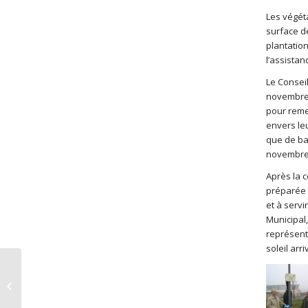
Les végét
surface de
plantatio
l’assistan
Le Conseil
novembre 
pour remer
envers leu
que de bap
novembre 
Après la c
préparée 
et à serv
Municipal
représent
soleil arri
Fête des 5 ans de
jumelage