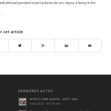
eilli Michael pendant toute la durée de son séjour à Noisy le Roi.
/
r cet article
DERNIÈRES ACTUS
SPORTS CAMP ALBION – AOÛT 2026
4 août 2026 - 10 h 50 min