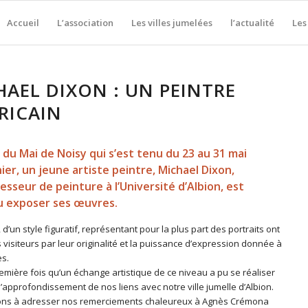
Accueil
L’association
Les villes jumelées
l’actualité
Les
HAEL DIXON : UN PEINTRE
RICAIN
 du Mai de Noisy qui s’est tenu du 23 au 31 mai
ier, un jeune artiste peintre, Michael Dixon,
esseur de peinture à l’Université d’Albion, est
u exposer ses œuvres.
, d’un style figuratif, représentant pour la plus part des portraits ont
 visiteurs par leur originalité et la puissance d’expression donnée à
es.
remière fois qu’un échange artistique de ce niveau a pu se réaliser
e l’approfondissement de nos liens avec notre ville jumelle d’Albion.
ns à adresser nos remerciements chaleureux à Agnès Crémona