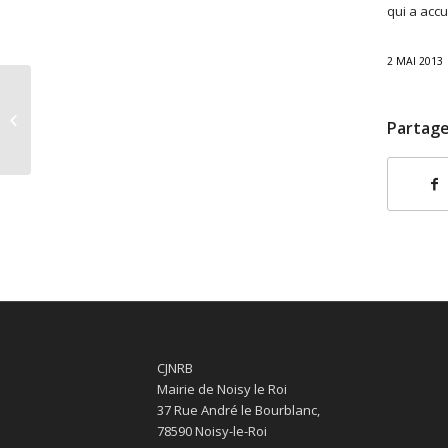
qui a accu
2 MAI 2013
Cultural Encounter Trip
Partage
– Seniors d’Albion
CJNRB
Mairie de Noisy le Roi
37 Rue André le Bourblanc,
78590 Noisy-le-Roi