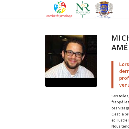
MIC
AMÉ
Lors
dern
prof
ven
Ses toiles
frappé les
ces visag
C’est la p
et illustr
Nous teno