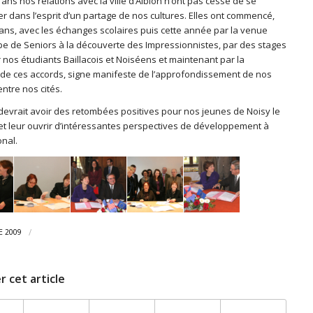
ans nos relations avec la ville d’Albion n’ont pas cessé de se
r dans l’esprit d’un partage de nos cultures. Elles ont commencé,
 ans, avec les échanges scolaires puis cette année par la venue
pe de Seniors à la découverte des Impressionnistes, par des stages
 nos étudiants Baillacois et Noiséens et maintenant par la
 de ces accords, signe manifeste de l’approfondissement de nos
entre nos cités.
 devrait avoir des retombées positives pour nos jeunes de Noisy le
y et leur ouvrir d’intéressantes perspectives de développement à
onal.
/
E 2009
r cet article