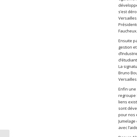
développe
s’est déro
Versaille
Président
Faucheux
Ensuite pa
gestion e
d’Industr
d’étudiant
La signat
Bruno Bou
Versailles
Enfin une
regroupe l
liens exis
sont dével
pour nos é
Jumelage 
avec l’aid