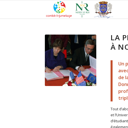
LA 
À NO
Un p
avec
de l
Donn
prof
tripl
Tout d’abo
et l’Unive
d’étudiant
également