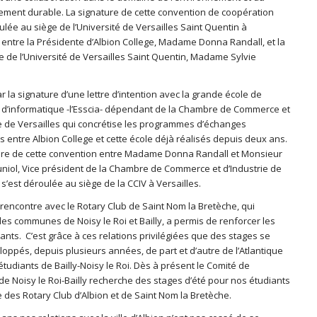
ment durable. La signature de cette convention de coopération
ulée au siège de l’Université de Versailles Saint Quentin à
s entre la Présidente d’Albion College, Madame Donna Randall, et la
e de l’Université de Versailles Saint Quentin, Madame Sylvie
.
r la signature d’une lettre d’intention avec la grande école de
t d’informatique -l’Esscia- dépendant de la Chambre de Commerce et
ie de Versailles qui concrétise les programmes d’échanges
s entre Albion College et cette école déjà réalisés depuis deux ans.
ure de cette convention entre Madame Donna Randall et Monsieur
niol, Vice président de la Chambre de Commerce et d’Industrie de
 s’est déroulée au siège de la CCIV à Versailles.
 rencontre avec le Rotary Club de Saint Nom la Bretèche, qui
es communes de Noisy le Roi et Bailly, a permis de renforcer les
tants. C’est grâce à ces relations privilégiées que des stages se
oppés, depuis plusieurs années, de part et d’autre de l’Atlantique
tudiants de Bailly-Noisy le Roi. Dès à présent le Comité de
de Noisy le Roi-Bailly recherche des stages d’été pour nos étudiants
e des Rotary Club d’Albion et de Saint Nom la Bretèche.