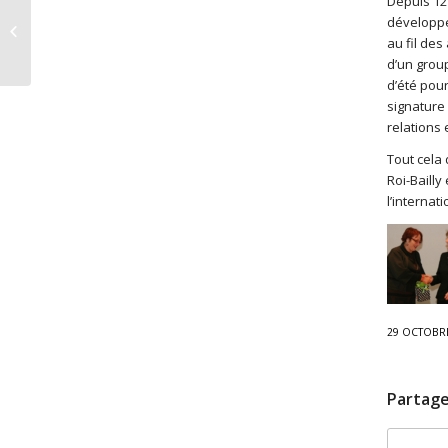
Depuis 12 
développe
Seniors d’Albion
au fil des
d’un grou
d’été pour
signature
relations 
Tout cela
Roi-Baill
l’internati
29 OCTOBR
Partage