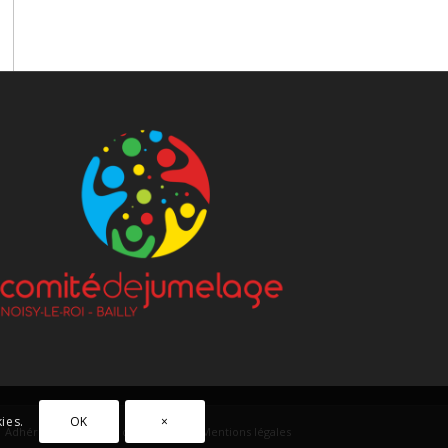
OK
×
ies.
Adhérez !
Bulletin d’adhésion
Mentions légales