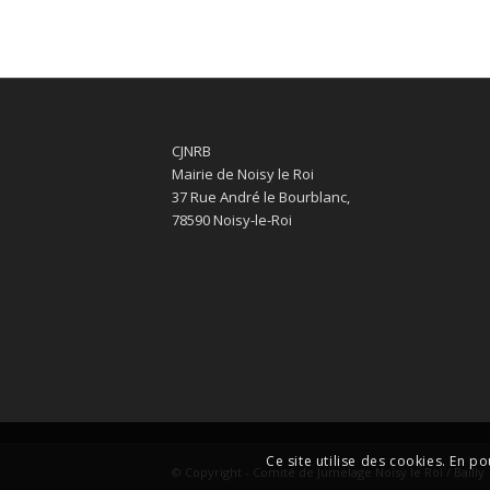
CJNRB
Mairie de Noisy le Roi
37 Rue André le Bourblanc,
78590 Noisy-le-Roi
Ce site utilise des cookies. En po
© Copyright - Comité de Jumelage Noisy le Roi / Bailly