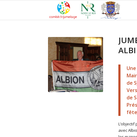
JUM
ALB
Une 
Mair
de S
Vers
de S
Prés
fête 
L’objectif
avec Albi
les maires