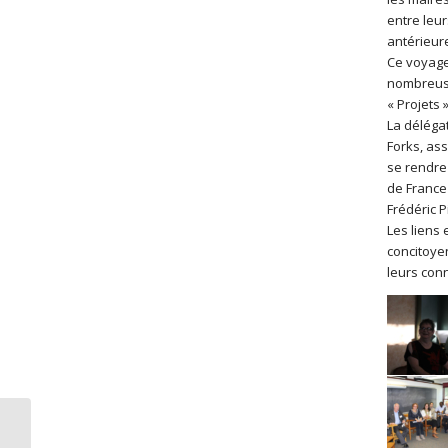
entre leu
antérieure
Ce voyage
nombreuse
« Projets 
La délégat
Forks, ass
se rendre
de France
Frédéric P
Les liens 
concitoye
leurs con
Exposition peintures et