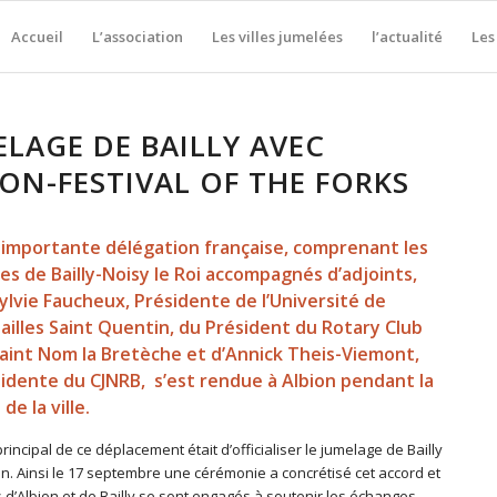
Accueil
L’association
Les villes jumelées
l’actualité
Les
ELAGE DE BAILLY AVEC
ION-FESTIVAL OF THE FORKS
importante délégation française, comprenant les
es de Bailly-Noisy le Roi accompagnés d’adjoints,
ylvie Faucheux, Présidente de l’Université de
ailles Saint Quentin, du Président du Rotary Club
aint Nom la Bretèche et d’Annick Theis-Viemont,
idente du CJNRB, s’est rendue à Albion pendant la
de la ville.
 principal de ce déplacement était d’officialiser le jumelage de Bailly
on. Ainsi le 17 septembre une cérémonie a concrétisé cet accord et
 d’Albion et de Bailly se sont engagés à soutenir les échanges