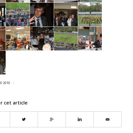
/
E 2010
r cet article