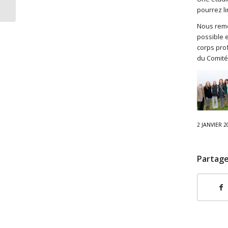
Albion
pourrez l
Nous reme
possible e
corps prof
du Comité 
2 JANVIER 2
Partage