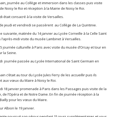
ain, journée au Collège et immersion dans les classes puis visite
e de Noisy le Roi et réception à la Mairie de Noisy le Roi.
i était consacré à la visite de Versailles.
de jeudi et vendredi se passèrent au Collège de La Quintinie.
 suivante, matinée du 14 janvier au Lycée Corneille à la Celle Saint
 l’après-midi visite du musée Lambinet à Versailles.
5 journée culturelle à Paris avec visite du musée d’Orsay et tour en
r la Seine.
di journée passée au Lycée International de Saint Germain en
in c’était au tour du Lycée Jules Ferry de les accueillir puis ils
nt aux vœux du Maire à Noisy le Roi.
di 18 janvier promenade à Paris dans les Passages puis visite de la
, de l’Opéra et de Notre Dame. En fin de journée réception à la
Bailly pour les vœux du Maire.
r Albion le 19 janvier.
ante poursuit son séjour pendant 15 jours supplémentaires et vous