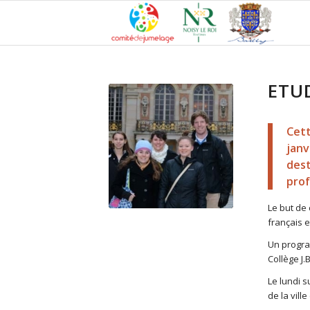
ETU
Cett
janv
dest
prof
Le but de 
français e
Un program
Collège J.
Le lundi s
de la ville