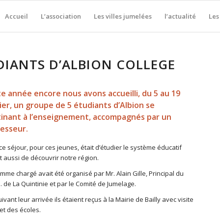
Accueil
L’association
Les villes jumelées
l’actualité
Les
DIANTS D’ALBION COLLEGE
e année encore nous avons accueilli, du 5 au 19
ier, un groupe de 5 étudiants d’Albion se
inant à l’enseignement, accompagnés par un
esseur.
ce séjour, pour ces jeunes, était d’étudier le système éducatif
t aussi de découvrir notre région.
me chargé avait été organisé par Mr. Alain Gille, Principal du
B. de La Quintinie et par le Comité de Jumelage.
uivant leur arrivée ils étaient reçus à la Mairie de Bailly avec visite
 et des écoles.