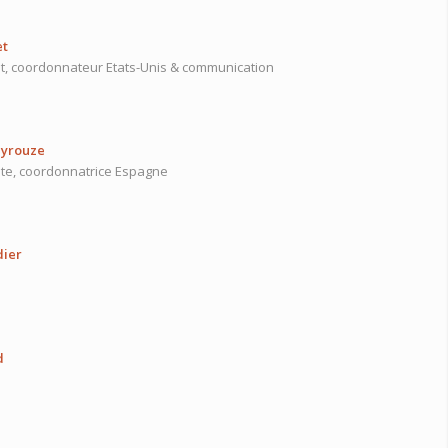
et
t, coordonnateur Etats-Unis & communication
eyrouze
nte, coordonnatrice Espagne
dier
d