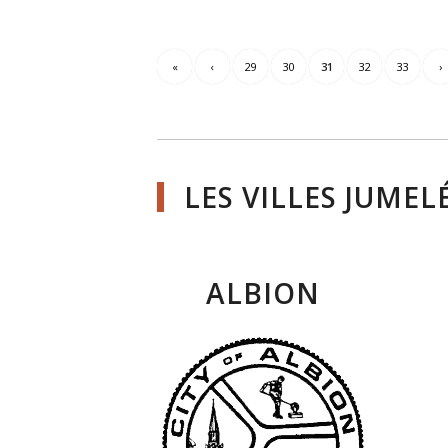
«
‹
29
30
31
32
33
›
LES VILLES JUMEL
ALBION