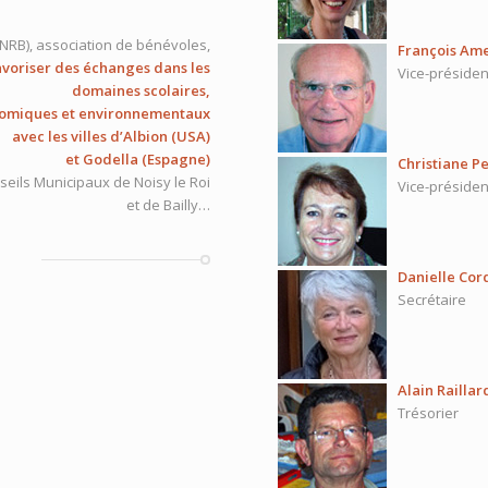
JNRB),
association de bénévoles,
François Am
avoriser des échanges dans les
Vice-présiden
domaines scolaires,
conomiques et environnementaux
avec les villes d’Albion (USA)
et Godella (Espagne)
Christiane P
eils Municipaux de Noisy le Roi
Vice-préside
et de Bailly…
Danielle Cor
Secrétaire
Alain Raillar
Trésorier