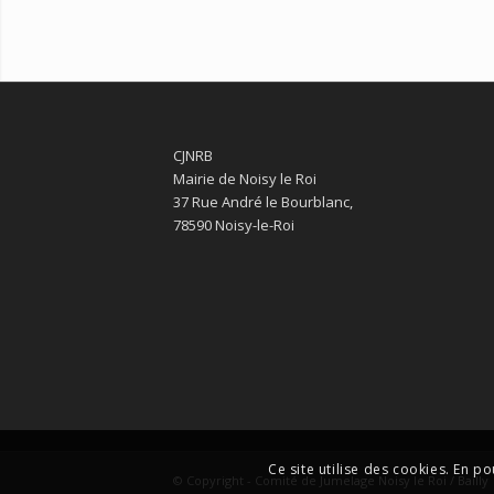
CJNRB
Mairie de Noisy le Roi
37 Rue André le Bourblanc,
78590 Noisy-le-Roi
Ce site utilise des cookies. En po
© Copyright - Comité de Jumelage Noisy le Roi / Bailly