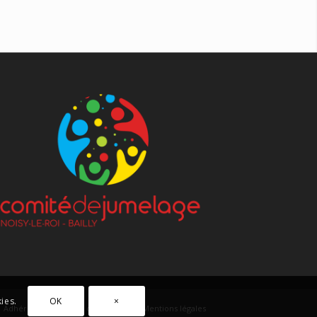
OK
×
ies.
Adhérez !
Bulletin d’adhésion
Mentions légales