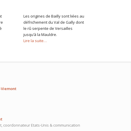
t
Les origines de Bailly sont liées au
re
défrichement du Val de Gally dont
è
le rû serpente de Versailles
jusqu’à la Mauldre.
Lire la suite…
s-Viemont
et
t, coordonnateur Etats-Unis & communication