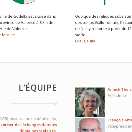
ville de Godella est située dans
Quoique des reliques subsisten
 province de Valence à 8 km de
des temps Gallo-romain, l’histoi
ville de Valence.
de Noisy remonte à partir du 12
e la suite…
siècle.
Lire la suite…
L’ÉQUIPE
Annick Thei
Présidente
JNRB),
association de bénévoles,
François Am
avoriser des échanges dans les
Vice-présiden
domaines scolaires,