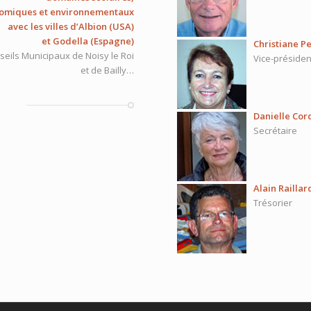
conomiques et environnementaux
avec les villes d’Albion (USA)
et Godella (Espagne)
Christiane P
eils Municipaux de Noisy le Roi
Vice-préside
et de Bailly…
Danielle Cor
Secrétaire
Alain Raillar
Trésorier