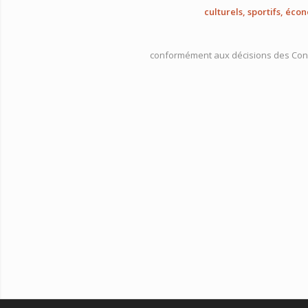
culturels, sportifs, é
conformément aux décisions des Cons