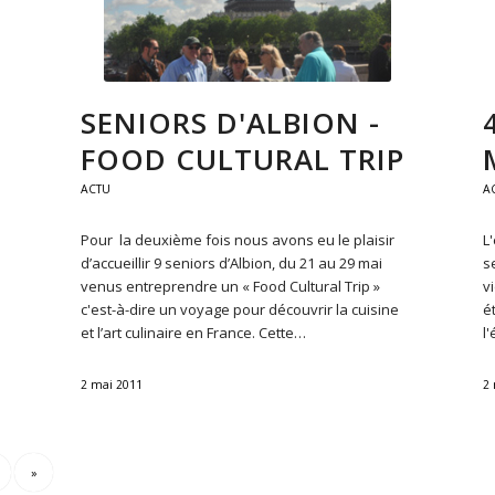
SENIORS D'ALBION -
FOOD CULTURAL TRIP
ACTU
A
Pour la deuxième fois nous avons eu le plaisir
L
d’accueillir 9 seniors d’Albion, du 21 au 29 mai
s
venus entreprendre un « Food Cultural Trip »
v
c'est-à-dire un voyage pour découvrir la cuisine
é
et l’art culinaire en France. Cette…
l
2 mai 2011
2
»