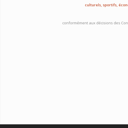
culturels, sportifs, é
conformément aux décisions des Cons