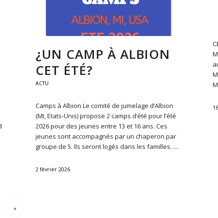
C
¿UN CAMP À ALBION
M
a
CET ÉTÉ?
M
ACTU
M
Camps à Albion Le comité de jumelage d’Albion
16
(MI, Etats-Unis) propose 2 camps d’été pour l’été
d
2026 pour des jeunes entre 13 et 16 ans. Ces
jeunes sont accompagnés par un chaperon par
groupe de 5. Ils seront logés dans les familles. …
2 février 2026
»