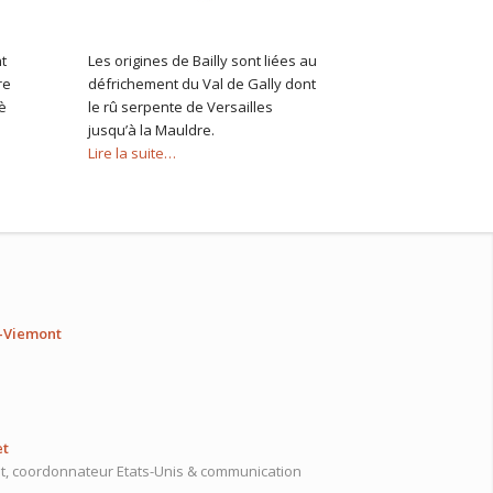
t
Les origines de Bailly sont liées au
re
défrichement du Val de Gally dont
è
le rû serpente de Versailles
jusqu’à la Mauldre.
Lire la suite…
s-Viemont
et
t, coordonnateur Etats-Unis & communication