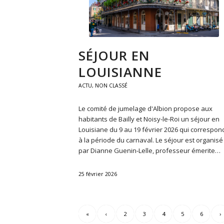
SÉJOUR EN
LOUISIANNE
ACTU
,
NON CLASSÉ
Le comité de jumelage d'Albion propose aux
habitants de Bailly et Noisy-le-Roi un séjour en
Louisiane du 9 au 19 février 2026 qui correspon
à la période du carnaval. Le séjour est organisé
par Dianne Guenin-Lelle, professeur émerite…
25 février 2026
«
‹
2
3
4
5
6
›