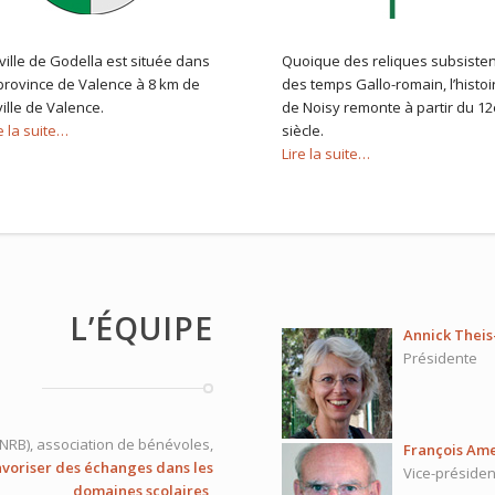
ville de Godella est située dans
Quoique des reliques subsisten
 province de Valence à 8 km de
des temps Gallo-romain, l’histoi
ville de Valence.
de Noisy remonte à partir du 12
e la suite…
siècle.
Lire la suite…
L’ÉQUIPE
Annick Thei
Présidente
JNRB),
association de bénévoles,
François Am
avoriser des échanges dans les
Vice-présiden
domaines scolaires,