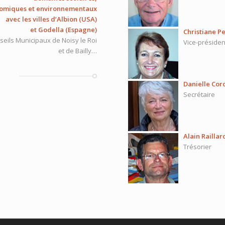
conomiques et environnementaux
avec les villes d’Albion (USA)
et Godella (Espagne)
Christiane P
eils Municipaux de Noisy le Roi
Vice-préside
et de Bailly…
Danielle Cor
Secrétaire
Alain Raillar
Trésorier