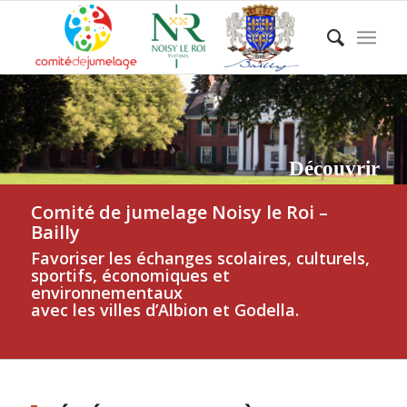
Découvrir
Comité de jumelage Noisy le Roi –
Bailly
Favoriser les échanges scolaires, culturels,
sportifs, économiques et
environnementaux
avec les villes d’Albion et Godella.